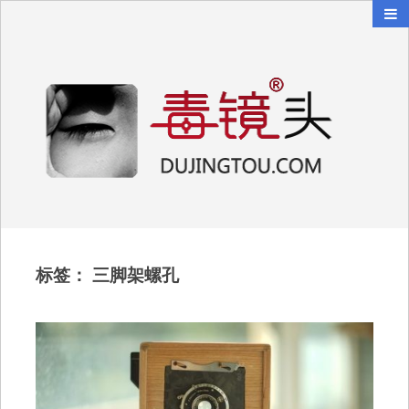
毒镜头
沿着时光逆流而上
标签：
三脚架螺孔