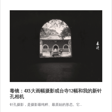
毒镜：4X5大画幅摄影戒台寺12幅和我的新针
孔相机
针孔摄影，是摄影最纯粹、最原始的形态。它…