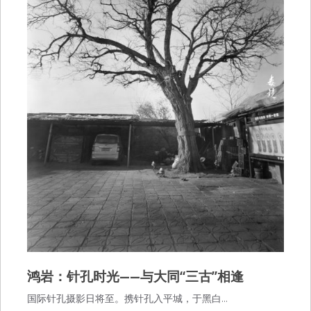
鸿岩：针孔时光——与大同“三古”相逢
国际针孔摄影日将至。携针孔入平城，于黑白…