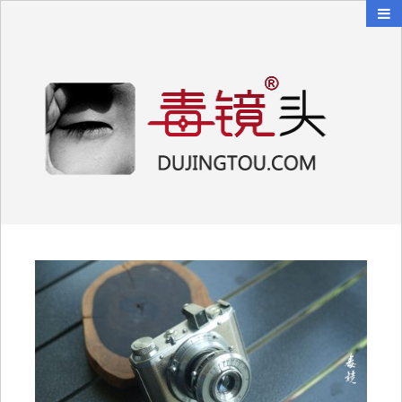
毒镜头
沿着时光逆流而上